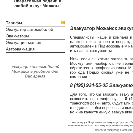
Оперативная подачи в
любой округ Москвы!
Тарифы
Эвакуатор Можайск эваку
Эвакуатор автомобилей
Эвакуаторы
Специалисты
,
наше й компани 
сложност и и степен и поврежд
Эвакуация машин
автомобилей в Подмосковь е у на
Автоэвакуация
ить наш и
,
конкурент ы.
Итак, если вы хотите заказа ть 
Москву или наобор от, не теря
эвакуация автомобилей
обратитесь к профессионалам. Мы
Можайск
в удобное для
гор ода Подмо сковья уже не 
Вас время
компании.
8 (495) 924-55-05 Эвакуа
Для того, что бы заказать эваку 
позвонить по телеф ону —
8 (4
транспортировки авто, будут мгн
в недел ю — без переры ва и вых
но и на качеств енную эвакуа цию
эвакуатор ул. Островитянова
эвакуатор Проспект В
севастопольский проспект
эвакуатор каховская
эвакуат
эвакуатор Солнцево
проспект